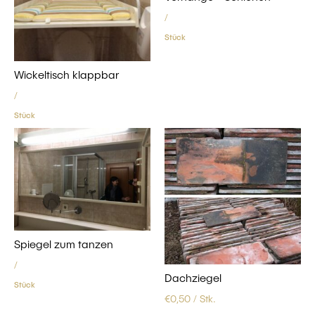
/
Stück
Wickeltisch klappbar
/
Stück
Spiegel zum tanzen
/
Dachziegel
Stück
€
0,50
/ Stk.