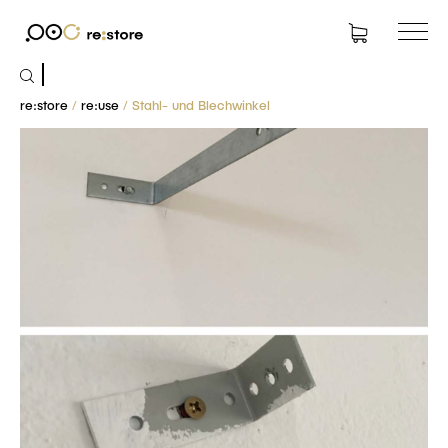
Suchen
nach:
re:store
/
re:use
/ Stahl- und Blechwinkel