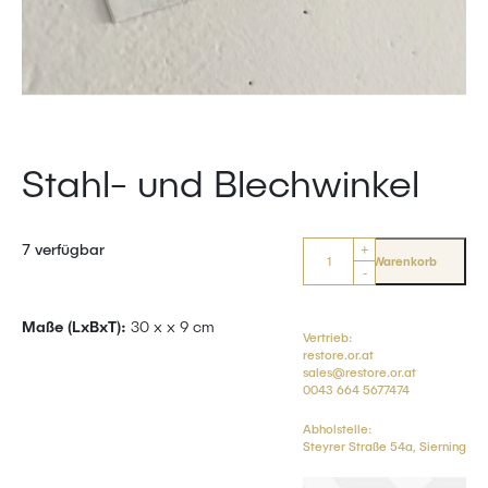
Stahl- und Blechwinkel
Anzahl
7 verfügbar
+
In den Warenkorb
-
Maße (LxBxT):
30 x x 9 cm
Vertrieb:
restore.or.at
sales@restore.or.at
0043 664 5677474
Abholstelle:
Steyrer Straße 54a, Sierning