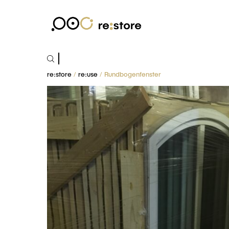
Suchen
nach:
re:store
/
re:use
/ Rundbogenfenster