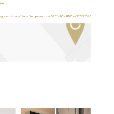
474
oogle.com/maps/place/Kempelengasse%2B1%2C%2BWien%2C%2B%C3%96sterreich