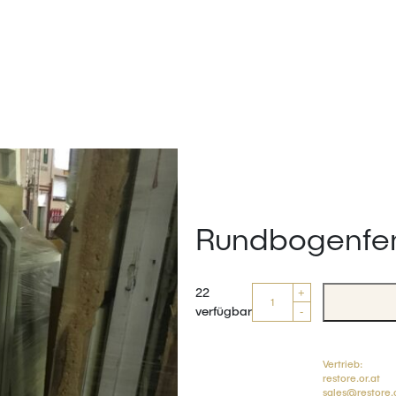
Rundbogenfen
Anzahl
22
+
verfügbar
-
Vertrieb:
restore.or.at
sales@restore.o