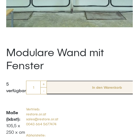
Modulare Wand mit
Fenster
Anzahl
5
+
In den Warenkorb
verfügbar
-
Vertrieb:
Maße
restore.or.at
(lxbxt):
sales@restore.or.at
0043 664 5677474
105,5 x
250 x cm
Abholstelle: