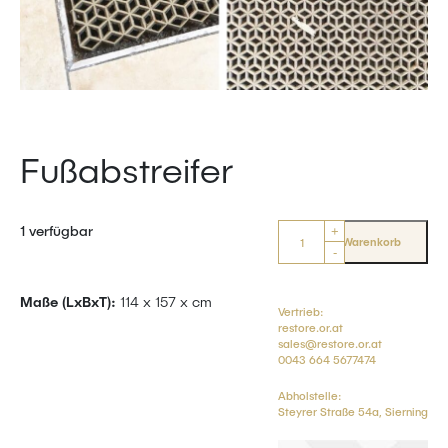
Fußabstreifer
1 verfügbar
+
In den Warenkorb
-
Maße (LxBxT):
114 x 157 x cm
Vertrieb:
restore.or.at
sales@restore.or.at
0043 664 5677474
Abholstelle:
Steyrer Straße 54a, Sierning