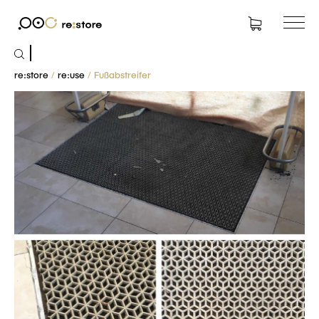
Suchen
nach:
re:store
/
re:use
/ Fußabstreifer