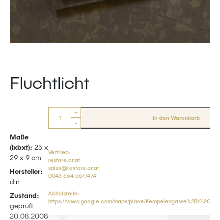
Fluchtlicht
Anzahl
+
In den Warenkorb
-
Maße
(lxbxt):
25 x
Vertrieb:
29 x 9 cm
restore.or.at
sales@restore.or.at
Hersteller:
0043 664 5677474
din
Abholstelle:
Zustand:
https://www.google.com/maps/place/Kempelengasse%2B1%2C
geprüft
20.08.2008