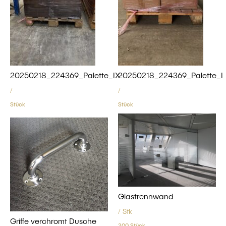
20250218_224369_Palette_IX
20250218_224369_Palette_I
/
/
Stück
Stück
Glastrennwand
/ Stk
Griffe verchromt Dusche
300 Stück