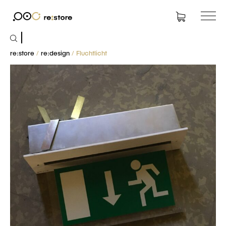
Suchen
nach:
re:store
/
re:design
/ Fluchtlicht